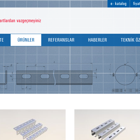
e - katalog
fiyat
rtlardan vazgeçmeyiniz
TE
ÜRÜNLER
REFERANSLAR
HABERLER
TEKNİK ÖZ
TE POLİTİKAMIZ
KELEPÇELER
DUYURULAR
ÜRÜN TEKN
İFİKALARIMIZ
PERFORE KANALLAR
FUARLAR
KELEPÇE S
 RAPORLARIMIZ
DİĞER BAĞLANTI ELEMANLARI
DÜBELLER
ROTLAR
U BOLTLAR