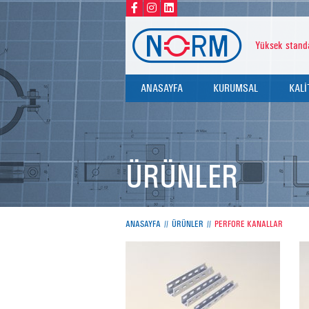
Yüksek standa
ANASAYFA
KURUMSAL
KALİ
HAKKIMIZDA
KALİ
DEĞERLERİMİZ
SERT
ÜRÜNLER
TEST
ANASAYFA
ÜRÜNLER
PERFORE KANALLAR