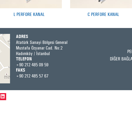
L PERFORE KANAL
C PERFORE KANAL
ADRES
Atatürk Sanayi Bölgesi General
Mustafa Özyanar Cad. No:2
PE
Hadımköy / İstanbul
DİĞER BAĞL
TELEFON
+90 212 485 09 59
FAKS
+90 212 485 57 67