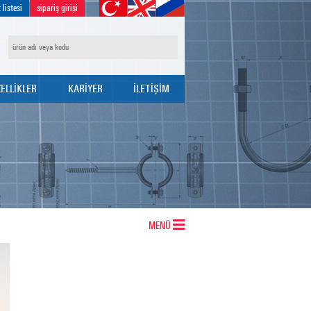
 listesi
sipariş girişi
ELLİKLER
KARİYER
İLETİŞİM
İK ÖZELLİKLERİ
İK POLİTİKASI
EÇİM TABLOLARI
BAŞVURU FORMU
MENÜ