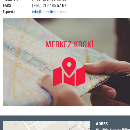
FAKS
(+90) 212 485 57 67
E-posta
info@normfixing.com
ADRES
Atatürk Sanayi Bölge