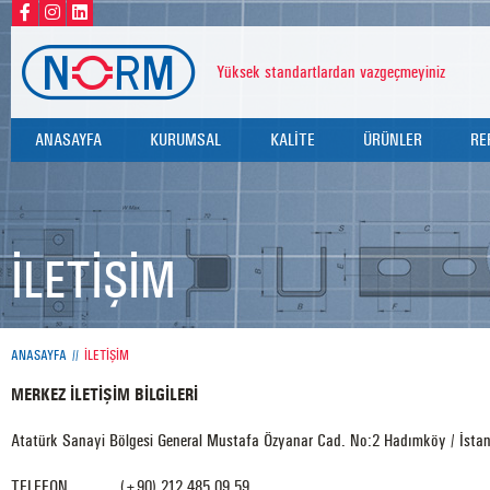
Yüksek standartlardan vazgeçmeyiniz
ANASAYFA
KURUMSAL
KALİTE
ÜRÜNLER
RE
HAKKIMIZDA
KALİTE POLİTİKAMIZ
KELEPÇELER
DEĞERLERİMİZ
SERTİFİKALARIMIZ
PERFORE KANALLAR
İLETİŞİM
TEST RAPORLARIMIZ
DİĞER BAĞLANTI E
DÜBELLER
ANASAYFA
İLETİŞİM
ROTLAR
MERKEZ İLETİŞİM BİLGİLERİ
U BOLTLAR
Atatürk Sanayi Bölgesi General Mustafa Özyanar Cad. No:2 Hadımköy / İstan
TELEFON
(+90) 212 485 09 59