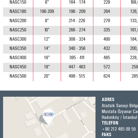
NASC150
6"
164 - 174
229
108,
NASC180
196-209
196 - 209
264
126,
NASC200
8"
214 - 226
279
133,
NASC250
10"
266 - 274
335
161,
NASC300
12"
308 - 324
400
184,
NASC350
14"
340 - 356
432
200,
NASC400
16"
395 - 411
485
228,
NASC450
18"
447 - 463
572
25
NASC500
20"
499 - 515
624
28
ADRES
Atatürk Sanayi Bölge
Mustafa Özyanar Ca
Hadımköy / İstanbul
TELEFON
+90 212 485 09 59
FAKS