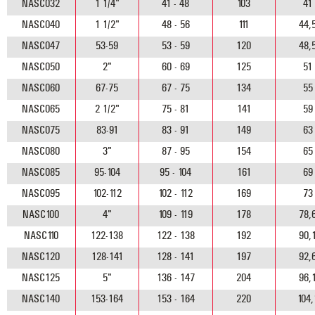
NASC032
1 1/4"
41 - 48
103
41
NASC040
1 1/2"
48 - 56
111
44,
NASC047
53-59
53 - 59
120
48,
NASC050
2"
60 - 69
125
51
NASC060
67-75
67 - 75
134
55
NASC065
2 1/2"
75 - 81
141
59
NASC075
83-91
83 - 91
149
63
NASC080
3"
87 - 95
154
65
NASC085
95-104
95 - 104
161
69
NASC095
102-112
102 - 112
169
73
NASC100
4"
109 - 119
178
78,
NASC110
122-138
122 - 138
192
90,
NASC120
128-141
128 - 141
197
92,
NASC125
5"
136 - 147
204
96,
NASC140
153-164
153 - 164
220
104,