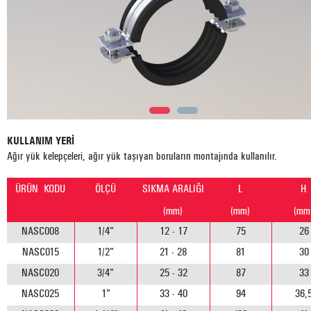
KULLANIM YERİ
Ağır yük kelepçeleri, ağır yük taşıyan boruların montajında kullanılır.
ÜRÜN KODU
ÖLÇÜ
SIKMA ARALIĞI
L
H
(mm)
(mm)
(mm
NASC008
1/4"
12 - 17
75
26
NASC015
1/2"
21 - 28
81
30
NASC020
3/4"
25 - 32
87
33
NASC025
1"
33 - 40
94
36,