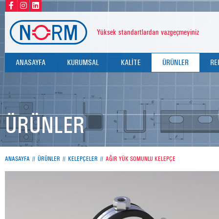
Yüksek standartlardan vazgeçmeyiniz
ANASAYFA
KURUMSAL
KALİTE
ÜRÜNLER
RE
HAKKIMIZDA
KALİTE POLİTİKAMIZ
KELEPÇELER
DEĞERLERİMİZ
SERTİFİKALARIMIZ
PERFORE KANALLAR
ÜRÜNLER
TEST RAPORLARIMIZ
DİĞER BAĞLANTI E
DÜBELLER
ANASAYFA
ÜRÜNLER
KELEPÇELER
AĞIR YÜK SOMUNLU KELEPÇE
ROTLAR
U BOLTLAR