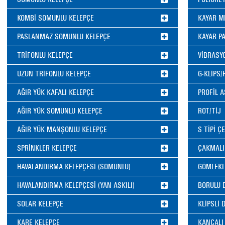
KOMBİ SOMUNLU KELEPÇE
KAYAR M
PASLANMAZ SOMUNLU KELEPÇE
KAYAR P
°
C
TRİFONLU KELEPÇE
VİBRASY
UZUN TRİFONLU KELEPÇE
G-KLİPS
AĞIR YÜK KAFALI KELEPÇE
PROFİL 
AĞIR YÜK SOMUNLU KELEPÇE
ROT/TİJ
AĞIR YÜK MANŞONLU KELEPÇE
S TİPİ Ç
SPRİNKLER KELEPÇE
ÇAKMALI
HAVALANDIRMA KELEPÇESİ (SOMUNLU)
GÖMLEKL
HAVALANDIRMA KELEPÇESİ (YAN ASKILI)
BORULU 
SOLAR KELEPÇE
KLİPSLİ 
KARE KELEPÇE
KANCALI