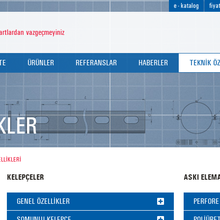
e - katalog
fiyat
rtlardan vazgeçmeyiniz
TE
ÜRÜNLER
REFERANSLAR
HABERLER
TEKNİK ÖZ
TE POLİTİKAMIZ
KELEPÇELER
DUYURULAR
ÜRÜN TEKN
İFİKALARIMIZ
PERFORE KANALLAR
FUARLAR
KELEPÇE S
KLER
 RAPORLARIMIZ
DİĞER BAĞLANTI ELEMANLARI
DÜBELLER
LLİKLERİ
ROTLAR
KELEPÇELER
ASKI ELEMA
U BOLTLAR
GENEL ÖZELLİKLER
PERFORE
SOMUNLU KELEPÇE
POLİÜRE