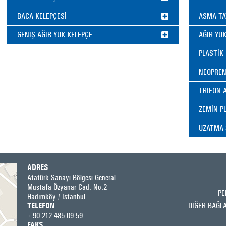
BACA KELEPÇESİ
ASMA TA
GENİŞ AĞIR YÜK KELEPÇE
AĞIR YÜK
PLASTİK
NEOPREN
TRİFON 
ZEMİN P
UZATMA
ADRES
Atatürk Sanayi Bölgesi General
Mustafa Özyanar Cad. No:2
PE
Hadımköy / İstanbul
DİĞER BAĞL
TELEFON
+90 212 485 09 59
FAKS