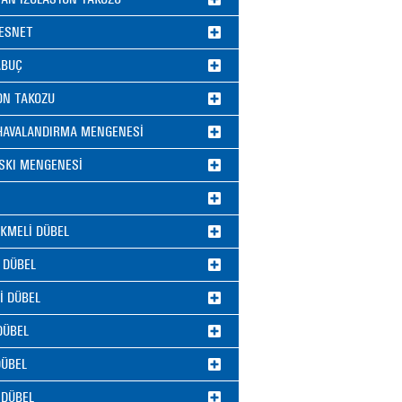
ESNET
ABUÇ
°
C
ON TAKOZU
/HAVALANDIRMA MENGENESİ
ASKI MENGENESİ
EKMELİ DÜBEL
 DÜBEL
İ DÜBEL
DÜBEL
DÜBEL
 DÜBEL