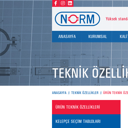
Yüksek standa
ANASAYFA
KURUMSAL
KALİ
HAKKIMIZDA
KALİ
DEĞERLERİMİZ
SERT
TEKNİK ÖZELLİ
TEST
ANASAYFA
TEKNİK ÖZELLİKLER
ÜRÜN TEKNİK ÖZE
ÜRÜN TEKNİK ÖZELLİKLERİ
KELEPÇE SEÇİM TABLOLARI