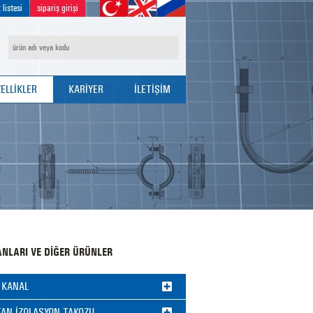
 listesi
sipariş girişi
ELLİKLER
KARİYER
İLETİŞİM
İK ÖZELLİKLERİ
İK POLİTİKASI
EÇİM TABLOLARI
BAŞVURU FORMU
NLARI VE DİĞER ÜRÜNLER
 KANAL
TAN İZOLASYON TAKOZU