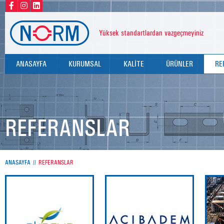
Yüksek standartlardan vazgeçmeyiniz
ANASAYFA
KURUMSAL
KALİTE
ÜRÜNLER
RE
HAKKIMIZDA
KALİTE POLİTİKAMIZ
KELEPÇELER
DEĞERLERİMİZ
SERTİFİKALARIMIZ
PERFORE KANALLAR
REFERANSLAR
TEST RAPORLARIMIZ
DİĞER BAĞLANTI E
DÜBELLER
ANASAYFA
REFERANSLAR
ROTLAR
U BOLTLAR