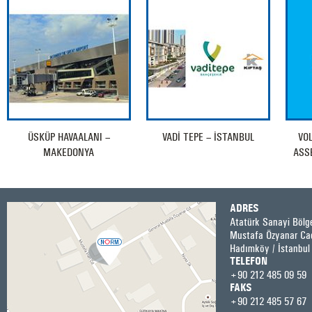
ÜSKÜP HAVAALANI –
VADİ TEPE – İSTANBUL
VO
MAKEDONYA
ASS
ADRES
Atatürk Sanayi Bölge
Mustafa Özyanar Ca
Hadımköy / İstanbul
TELEFON
+90 212 485 09 59
FAKS
+90 212 485 57 67