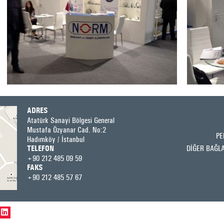
ADRES
Atatürk Sanayi Bölgesi General
Mustafa Özyanar Cad. No:2
PE
Hadımköy / İstanbul
DİĞER BAĞL
TELEFON
+90 212 485 09 59
FAKS
+90 212 485 57 67