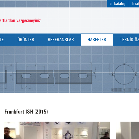
e - katalog
fiyat
rtlardan vazgeçmeyiniz
TE
ÜRÜNLER
REFERANSLAR
HABERLER
TEKNİK ÖZ
TE POLİTİKAMIZ
KELEPÇELER
DUYURULAR
ÜRÜN TEKN
İFİKALARIMIZ
PERFORE KANALLAR
FUARLAR
KELEPÇE S
 RAPORLARIMIZ
DİĞER BAĞLANTI ELEMANLARI
DÜBELLER
ROTLAR
Frankfurt ISH (2015)
U BOLTLAR