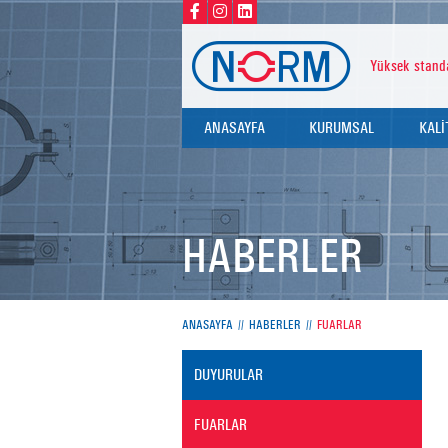
Yüksek standa
ANASAYFA
KURUMSAL
KALİ
HAKKIMIZDA
KALİ
DEĞERLERİMİZ
SERT
HABERLER
TEST
ANASAYFA
HABERLER
FUARLAR
DUYURULAR
FUARLAR