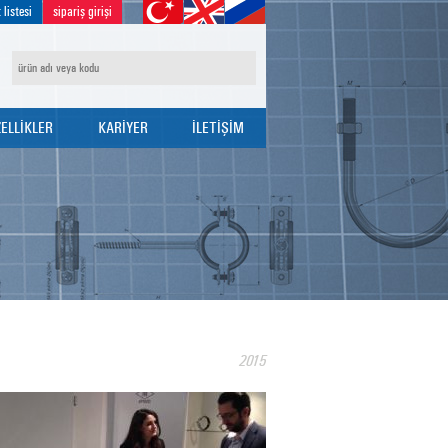
 listesi
sipariş girişi
ELLİKLER
KARİYER
İLETİŞİM
İK ÖZELLİKLERİ
İK POLİTİKASI
EÇİM TABLOLARI
BAŞVURU FORMU
2015